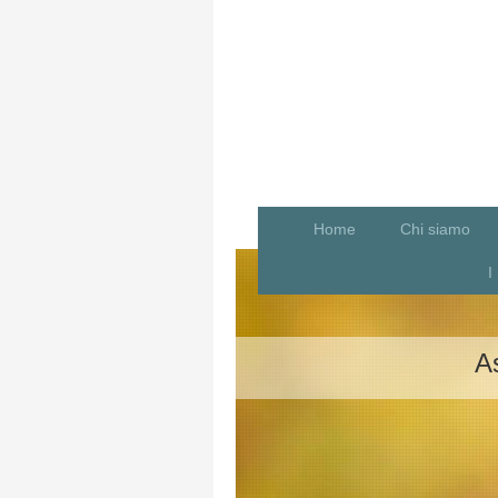
Home
Chi siamo
I
A