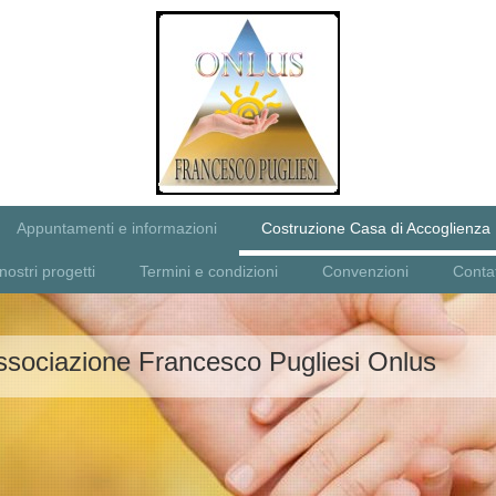
Appuntamenti e informazioni
Costruzione Casa di Accoglienza
 nostri progetti
Termini e condizioni
Convenzioni
Contat
ssociazione Francesco Pugliesi Onlus