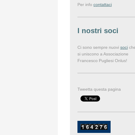
Per info
contattaci
I nostri soci
Ci sono sempre nuovi
soci
ch
si uniscono a Associazione
Francesco Pugliesi Onlus!
Tweetta questa pagina