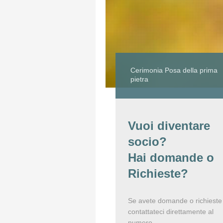
Cerimonia Posa della prima
pietra
Vuoi diventare
socio?
Hai domande o
Richieste?
Se avete domande o richieste
contattateci direttamente al
numero